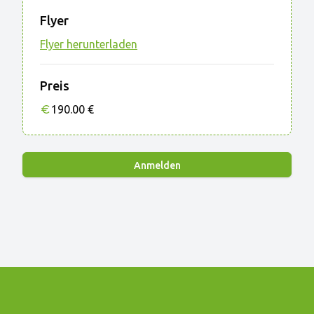
Flyer
Flyer herunterladen
Preis
190.00
€
Anmelden
Footer