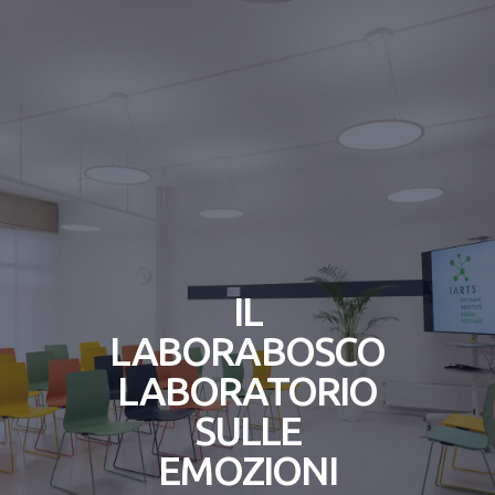
VERSCHENKEN SIE IN DIESEM JAHR WISSEN!
Previous slide
Next s
IL
LABORABOSCO
LABORATORIO
SULLE
EMOZIONI